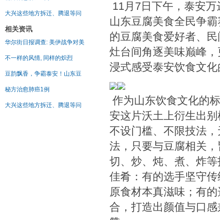
11月7日下午，泰安
大兴这些地方拆迁、腾退等问
山东豆腐美食全民争霸
相关资讯
的豆腐美食爱好者、民
华尔街日报调查: 美伊战争对美
灶台间角逐美味巅峰，
不一样的风情, 同样的炽烈
浸式感受泰安饮食文化
豆韵飘香，争霸泰安！山东豆
秘方治愈肺癌1例
作为山东饮食文化的标
大兴这些地方拆迁、腾退等问
安这片沃土上衍生出别
不设门槛、不限技法，
法，只要与豆腐相关，
切、炒、炖、煮、炸等
佳肴：有的选手坚守传
原食材本真滋味；有的
合，打造出颜值与口感